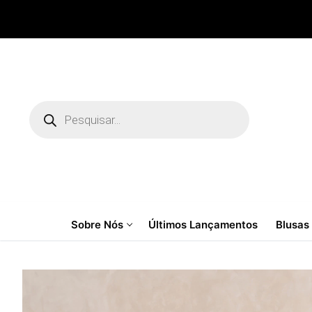
Pular
para
o
conteúdo
Pesquisar
produtos
Sobre Nós
Últimos Lançamentos
Blusas