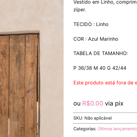
Vestido em Linho, comprim
zíper.
TECIDO : Linho
COR : Azul Marinho
TABELA DE TAMANHO:
P 36/38 M 40 G 42/44
Este produto está fora de e
ou
R$
0.00
via pix
SKU:
Não aplicável
Categorias:
Últimos lançamento