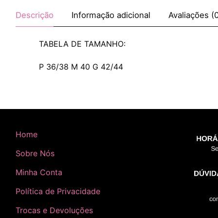
Descrição
Informação adicional
Avaliações (
TABELA DE TAMANHO:
P 36/38 M 40 G 42/44
Home
Sobre Nós
Minha Conta
Política de Privacidade
Trocas e Devoluções