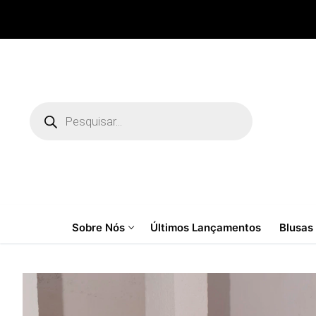
Pular
para
o
conteúdo
Pesquisar
produtos
Sobre Nós
Últimos Lançamentos
Blusas