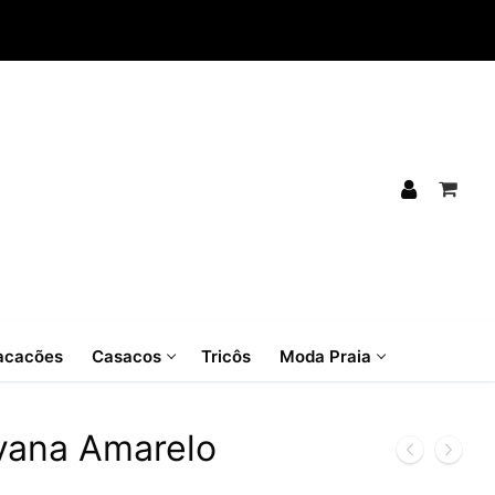
cacões
Casacos
Tricôs
Moda Praia
vana Amarelo