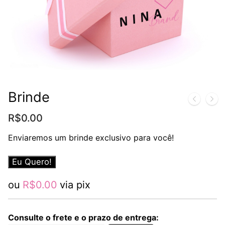
Brinde
R$
0.00
Enviaremos um brinde exclusivo para você!
Brinde
Eu Quero!
quantidade
ou
R$
0.00
via pix
Consulte o frete e o prazo de entrega: