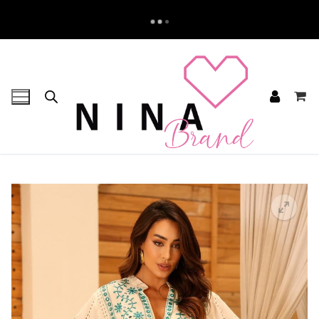
Pular
para
o
conteúdo