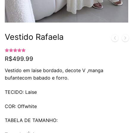
Vestido Rafaela
Avaliado
1
R$
499.99
como
5.00
de 5, com
baseado em
Vestido em laise bordado, decote V ,manga
avaliação de
cliente
bufantecom babado e forro.
TECIDO: Laise
COR: Offwhite
TABELA DE TAMANHO: