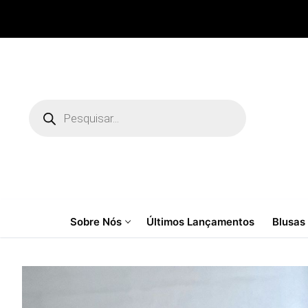
Pular
para
o
conteúdo
Pesquisar
produtos
Sobre Nós
Últimos Lançamentos
Blusas