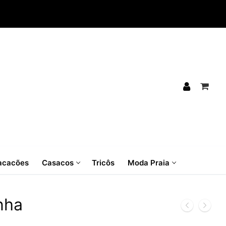
cacões
Casacos
Tricôs
Moda Praia
nha