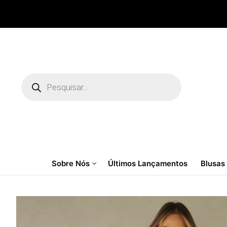
Pular
para
o
conteúdo
Pesquisar
produtos
Sobre Nós
Últimos Lançamentos
Blusas