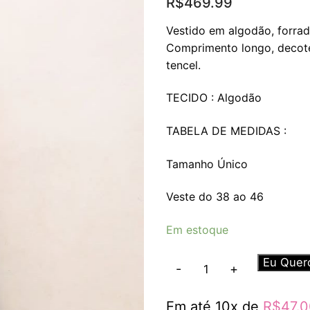
R$
469.99
Vestido em algodão, forra
Comprimento longo, decote 
tencel.
TECIDO : Algodão
TABELA DE MEDIDAS :
Tamanho Único
Veste do 38 ao 46
Em estoque
Vestido
Eu Quer
-
+
Amora
quantidade
Em até 10x de
R$
47.