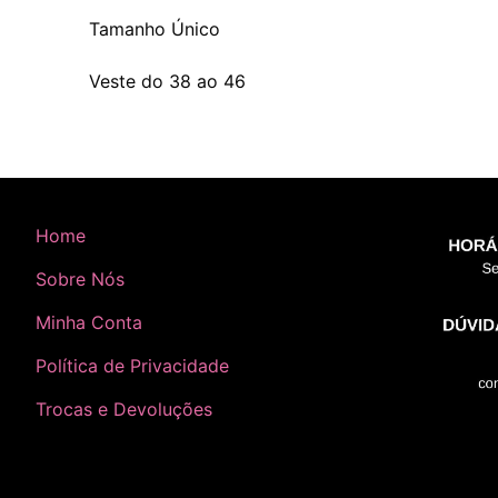
Tamanho Único
Veste do 38 ao 46
Home
Sobre Nós
Minha Conta
Política de Privacidade
Trocas e Devoluções