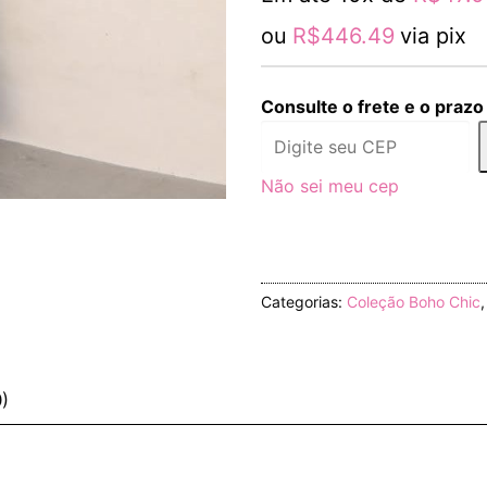
ou
R$
446.49
via pix
Consulte o frete e o prazo
Não sei meu cep
Categorias:
Coleção Boho Chic
0)