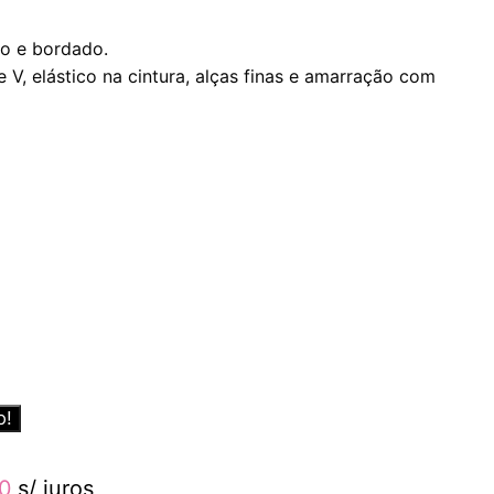
do e bordado.
V, elástico na cintura, alças finas e amarração com
o!
00
s/ juros