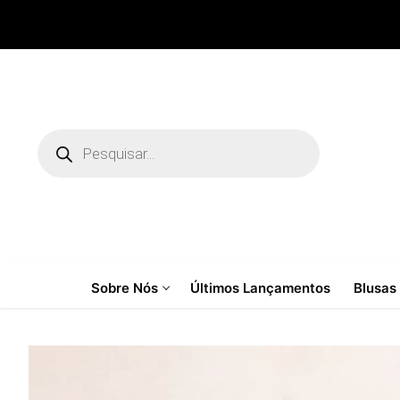
Pular
para
o
conteúdo
Pesquisar
produtos
Sobre Nós
Últimos Lançamentos
Blusas