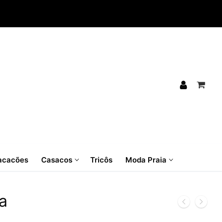
cacões
Casacos
Tricôs
Moda Praia
a