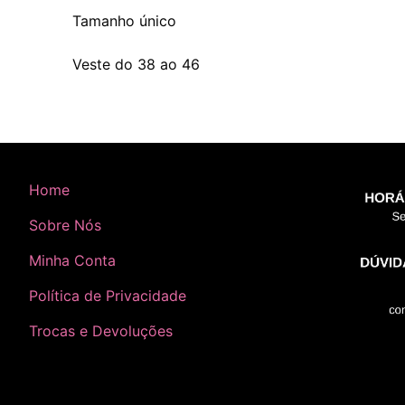
Tamanho único
Veste do 38 ao 46
Home
Sobre Nós
Minha Conta
Política de Privacidade
Trocas e Devoluções