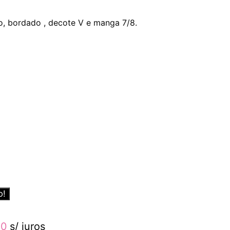
o, bordado , decote V e manga 7/8.
o!
00
s/ juros