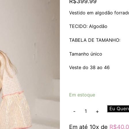
R$
399.99
Vestido em algodão forrad
TECIDO: Algodão
TABELA DE TAMANHO:
Tamanho único
Veste do 38 ao 46
Em estoque
Vestido
Eu Quer
-
+
Alice
quantidade
Em até 10x de
R$
40.