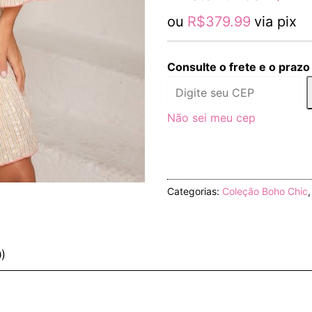
ou
R$
379.99
via pix
Consulte o frete e o prazo
Não sei meu cep
Categorias:
Coleção Boho Chic
0)