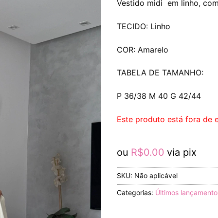
Vestido midi em linho, com
TECIDO: Linho
COR: Amarelo
TABELA DE TAMANHO:
P 36/38 M 40 G 42/44
Este produto está fora de e
ou
R$
0.00
via pix
SKU:
Não aplicável
Categorias:
Últimos lançamento