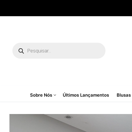
Pular
para
o
conteúdo
Pesquisar
produtos
Sobre Nós
Últimos Lançamentos
Blusas