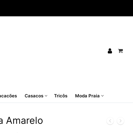
cacões
Casacos
Tricôs
Moda Praia
ia Amarelo