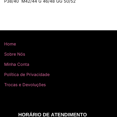
P38/40 M42/44 G 46/48 GG 50/52
Home
Sobre Nós
Minha Conta
Política de Privacidade
Trocas e Devoluções