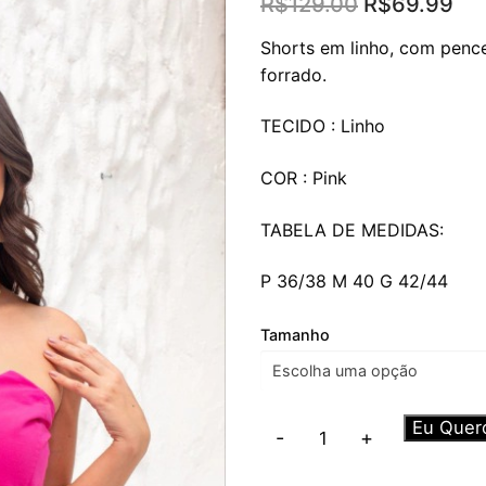
O
O
R$
129.00
R$
69.99
preço
pr
original
atu
Shorts em linho, com pence
era:
é:
forrado.
R$129.00.
R$
TECIDO : Linho
COR : Pink
TABELA DE MEDIDAS:
P 36/38 M 40 G 42/44
Tamanho
Short
Eu Quer
-
+
Melinda
Pink