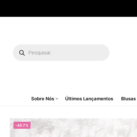
Pular
para
o
conteúdo
Pesquisar
produtos
Sobre Nós
Últimos Lançamentos
Blusas
-45.7%