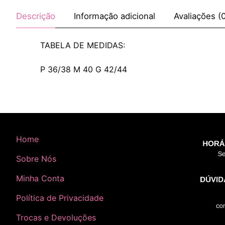
Descrição
Informação adicional
Avaliações (
TABELA DE MEDIDAS:
P 36/38 M 40 G 42/44
Home
Sobre Nós
Minha Conta
Política de Privacidade
Trocas e Devoluções