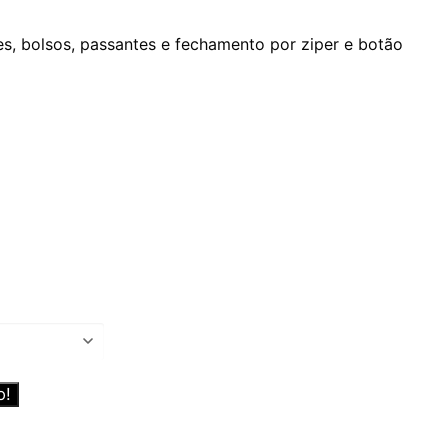
eço
al
s, bolsos, passantes e fechamento por ziper e botão
69.99.
o!