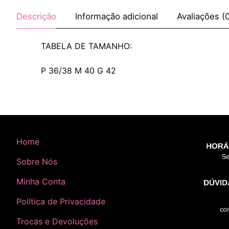
Descrição
Informação adicional
Avaliações (
TABELA DE TAMANHO:
P 36/38 M 40 G 42
Home
Sobre Nós
Minha Conta
Política de Privacidade
Trocas e Devoluções