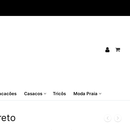
cacões
Casacos
Tricôs
Moda Praia
reto