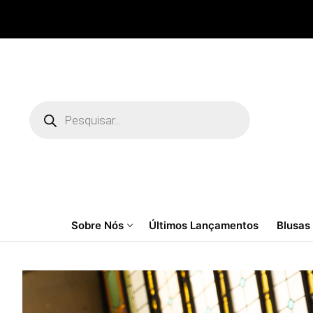
Pular
para
o
conteúdo
Pesquisar
produtos
Sobre Nós
Últimos Lançamentos
Blusas