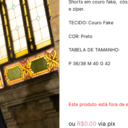
Shorts em couro fake, cós
e zíper.
TECIDO: Couro Fake
COR: Preto
TABELA DE TAMANHO:
P 36/38 M 40 G 42
Este produto está fora de e
ou
R$
0.00
via pix