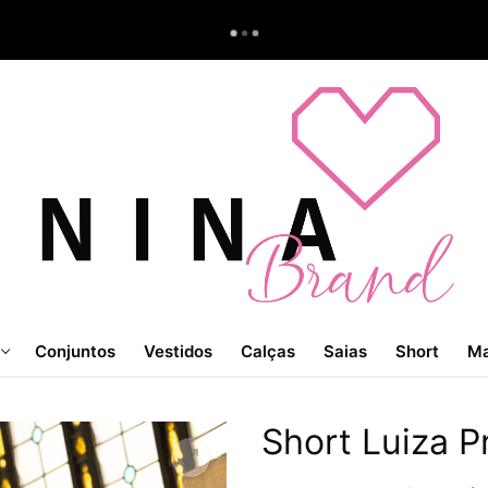
Conjuntos
Vestidos
Calças
Saias
Short
Ma
Short Luiza P