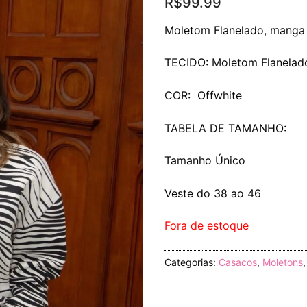
R$
99.99
Moletom Flanelado, manga 
TECIDO: Moletom Flanelad
COR: Offwhite
TABELA DE TAMANHO:
Tamanho Único
Veste do 38 ao 46
Fora de estoque
Categorias:
Casacos
,
Moletons