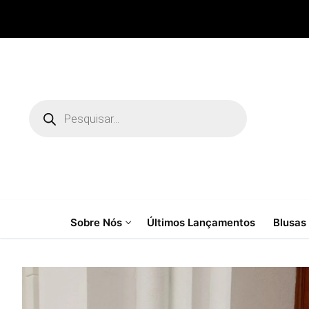
Pular
para
o
conteúdo
Pesquisar
produtos
Sobre Nós
Últimos Lançamentos
Blusas