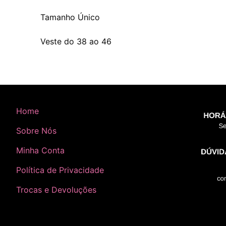
Tamanho Único
Veste do 38 ao 46
Home
Sobre Nós
Minha Conta
Política de Privacidade
Trocas e Devoluções