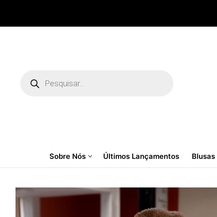
Pular
para
o
conteúdo
Pesquisar
produtos
Sobre Nós
Últimos Lançamentos
Blusas