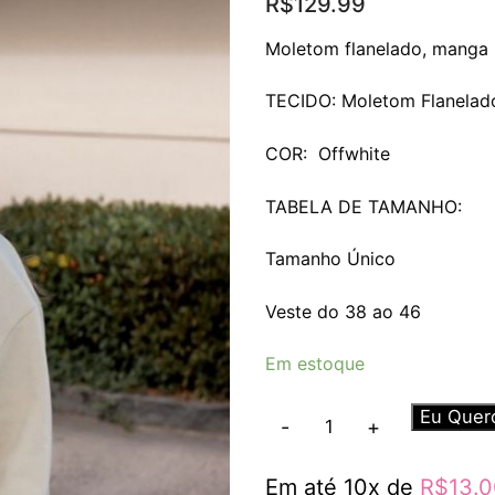
R$
129.99
Moletom flanelado, manga 
TECIDO: Moletom Flanelad
COR: Offwhite
TABELA DE TAMANHO:
Tamanho Único
Veste do 38 ao 46
Em estoque
Moletom
Eu Quer
-
+
Over
Vintage
Em até 10x de
R$
13.