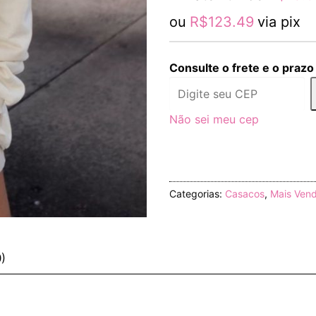
Offwhite
quantidade
ou
R$
123.49
via pix
Consulte o frete e o prazo
Não sei meu cep
Categorias:
Casacos
,
Mais Ven
0)