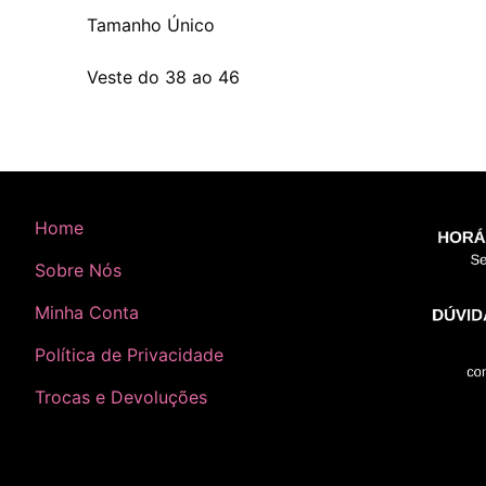
Tamanho Único
Veste do 38 ao 46
Home
Sobre Nós
Minha Conta
Política de Privacidade
Trocas e Devoluções