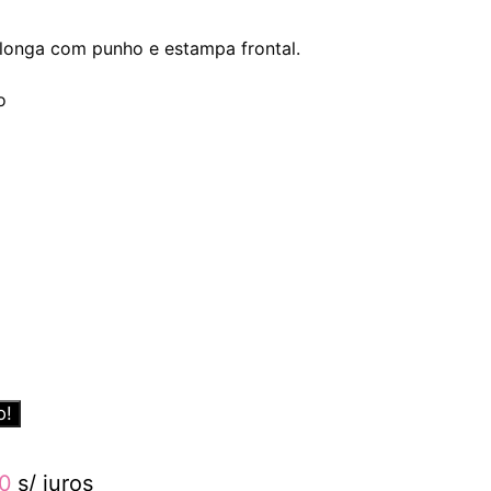
longa com punho e estampa frontal.
o
o!
00
s/ juros