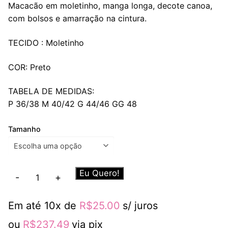
Macacão em moletinho, manga longa, decote canoa,
com bolsos e amarração na cintura.
TECIDO : Moletinho
COR: Preto
TABELA DE MEDIDAS:
P 36/38 M 40/42 G 44/46 GG 48
Tamanho
Macacão
Eu Quero!
-
+
Sophie
Preto
Em até 10x de
R$
25.00
s/ juros
quantidade
ou
R$
237.49
via pix