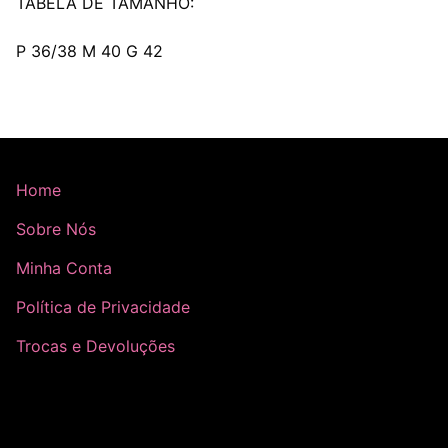
TABELA DE TAMANHO:
P 36/38 M 40 G 42
Home
Sobre Nós
Minha Conta
Política de Privacidade
Trocas e Devoluções