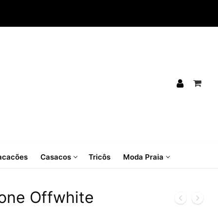
cacões
Casacos
Tricôs
Moda Praia
one Offwhite