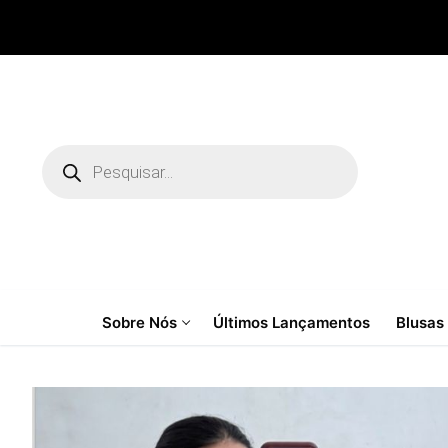
Pular
para
o
conteúdo
Pesquisar
produtos
Sobre Nós
Últimos Lançamentos
Blusas