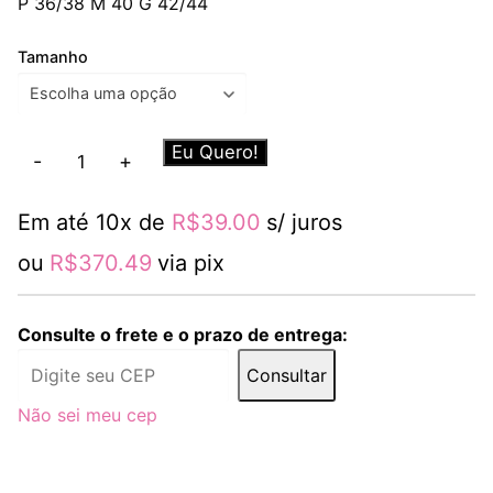
P 36/38 M 40 G 42/44
Tamanho
Conjunto
Eu Quero!
-
+
Nara
Preto
Em até 10x de
R$
39.00
s/ juros
quantidade
ou
R$
370.49
via pix
Consulte o frete e o prazo de entrega:
Consultar
Não sei meu cep