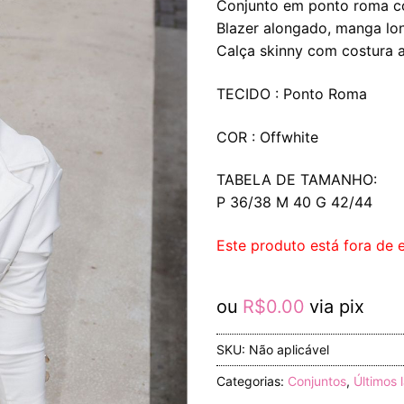
Conjunto em ponto roma c
Blazer alongado, manga lo
Calça skinny com costura a
TECIDO : Ponto Roma
COR : Offwhite
TABELA DE TAMANHO:
P 36/38 M 40 G 42/44
Este produto está fora de e
ou
R$
0.00
via pix
SKU:
Não aplicável
Categorias:
Conjuntos
,
Últimos