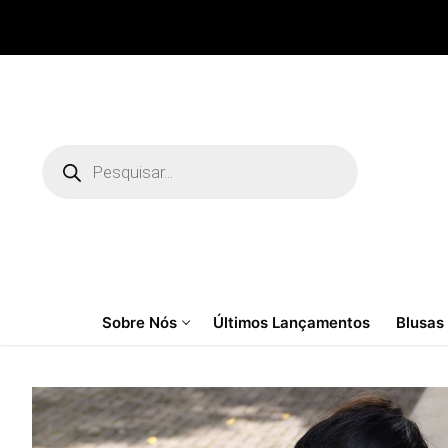
Pular
para
o
conteúdo
Pesquisar
produtos
Sobre Nós
Últimos Lançamentos
Blusas