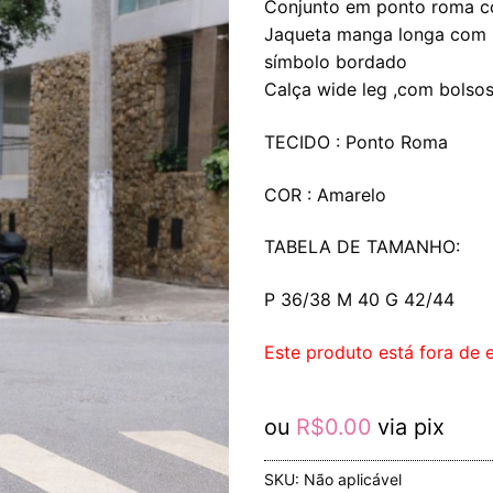
Conjunto em ponto roma c
Jaqueta manga longa com p
símbolo bordado
Calça wide leg ,com bolsos
TECIDO : Ponto Roma
COR : Amarelo
TABELA DE TAMANHO:
P 36/38 M 40 G 42/44
Este produto está fora de e
ou
R$
0.00
via pix
SKU:
Não aplicável