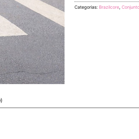
Categorias:
Brazilcore
,
Conjunt
0)