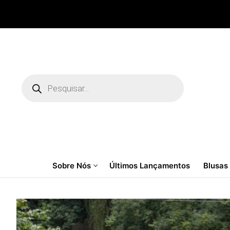
Pular
para
o
conteúdo
Pesquisar
produtos
Sobre Nós
Últimos Lançamentos
Blusas