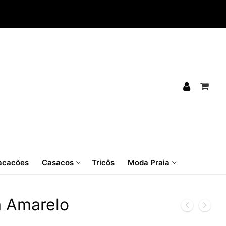
cacões
Casacos
Tricôs
Moda Praia
a Amarelo