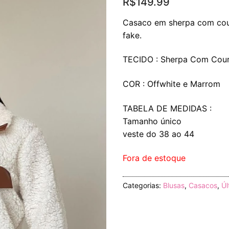
R$
149.99
Casaco em sherpa com cour
fake.
TECIDO : Sherpa Com Cour
COR : Offwhite e Marrom
TABELA DE MEDIDAS :
Tamanho único
veste do 38 ao 44
Fora de estoque
Categorias:
Blusas
,
Casacos
,
Úl