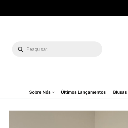
Pular
para
o
conteúdo
Pesquisar
produtos
Sobre Nós
Últimos Lançamentos
Blusas