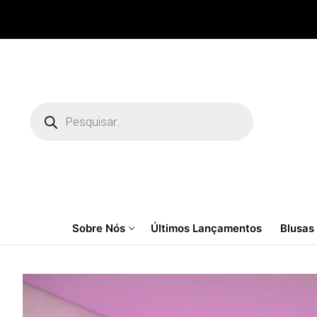
Pular
para
o
conteúdo
Pesquisar
produtos
Sobre Nós
Últimos Lançamentos
Blusas