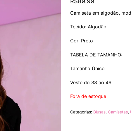
R$
89.99
Camiseta em algodão, mod
Tecido: Algodão
Cor: Preto
TABELA DE TAMANHO:
Tamanho Único
Veste do 38 ao 46
Fora de estoque
Categorias:
Blusas
,
Camisetas
,