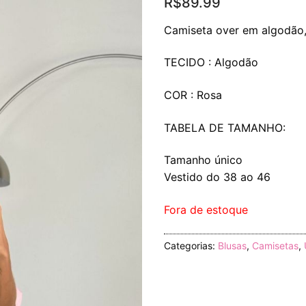
R$
89.99
Camiseta over em algodão,
TECIDO : Algodão
COR : Rosa
TABELA DE TAMANHO:
Tamanho único
Vestido do 38 ao 46
Fora de estoque
Categorias:
Blusas
,
Camisetas
,