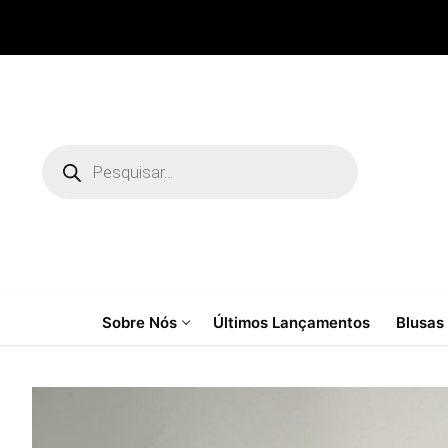
Pular
para
o
conteúdo
Pesquisar
produtos
Sobre Nós
Últimos Lançamentos
Blusas