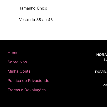
Tamanho Único
Veste do 38 ao 46
Home
Sobre Nós
Minha Conta
Política de Privacidade
Trocas e Devoluções