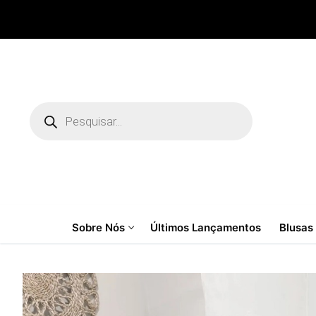
Pular
para
o
conteúdo
Pesquisar
produtos
Sobre Nós
Últimos Lançamentos
Blusas