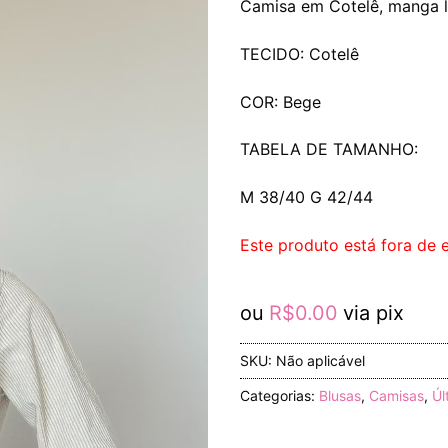
Camisa em Cotelê, manga l
TECIDO: Cotelê
COR: Bege
TABELA DE TAMANHO:
M 38/40 G 42/44
Este produto está fora de e
ou
R$
0.00
via pix
SKU:
Não aplicável
Categorias:
Blusas
,
Camisas
,
Úl