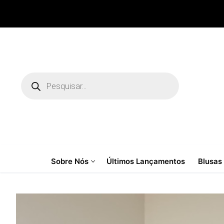
Pular
para
o
conteúdo
Pesquisar
produtos
Sobre Nós
Últimos Lançamentos
Blusas