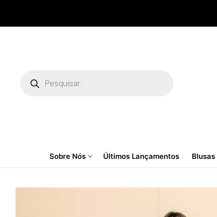
Pular
para
o
conteúdo
Pesquisar
produtos
Sobre Nós
Últimos Lançamentos
Blusas