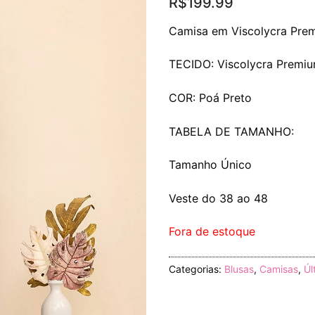
R$
199.99
Camisa em Viscolycra Prem
TECIDO: Viscolycra Premi
COR: Poá Preto
TABELA DE TAMANHO:
Tamanho Único
Veste do 38 ao 48
Fora de estoque
Categorias:
Blusas
,
Camisas
,
Úl