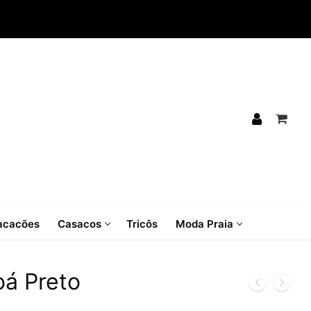
cacões
Casacos
Tricôs
Moda Praia
oá Preto