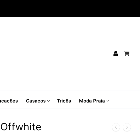
cacões
Casacos
Tricôs
Moda Praia
Offwhite