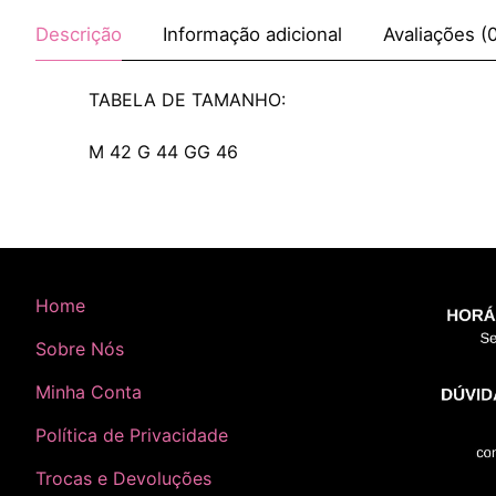
Descrição
Informação adicional
Avaliações (
TABELA DE TAMANHO:
M 42 G 44 GG 46
Home
Sobre Nós
Minha Conta
Política de Privacidade
Trocas e Devoluções