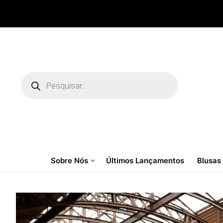
Pular
para
o
conteúdo
Pesquisar
produtos
Sobre Nós
Últimos Lançamentos
Blusas