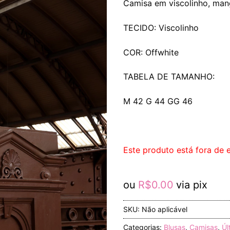
Camisa em viscolinho, man
TECIDO: Viscolinho
COR: Offwhite
TABELA DE TAMANHO:
M 42 G 44 GG 46
Este produto está fora de e
ou
R$
0.00
via pix
SKU:
Não aplicável
Categorias:
Blusas
,
Camisas
,
Úl