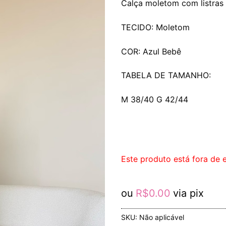
Calça moletom com listras la
TECIDO: Moletom
COR: Azul Bebê
TABELA DE TAMANHO:
M 38/40 G 42/44
Este produto está fora de e
ou
R$
0.00
via pix
SKU:
Não aplicável