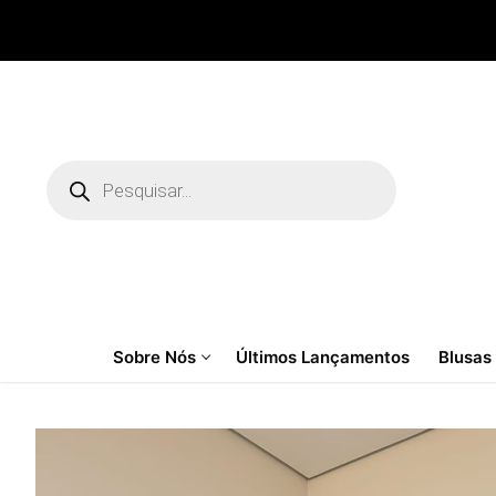
Pular
para
o
conteúdo
Pesquisar
produtos
Sobre Nós
Últimos Lançamentos
Blusas