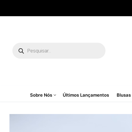
Pular
para
o
conteúdo
Pesquisar
produtos
Sobre Nós
Últimos Lançamentos
Blusas