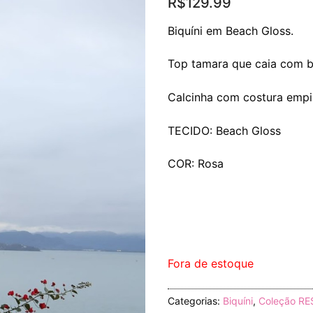
R$
129.99
Biquíni em Beach Gloss.
Top tamara que caia com b
Calcinha com costura emp
TECIDO: Beach Gloss
COR: Rosa
Fora de estoque
Categorias:
Biquíni
,
Coleção R