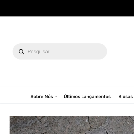
Pular
para
o
conteúdo
Pesquisar
produtos
Sobre Nós
Últimos Lançamentos
Blusas