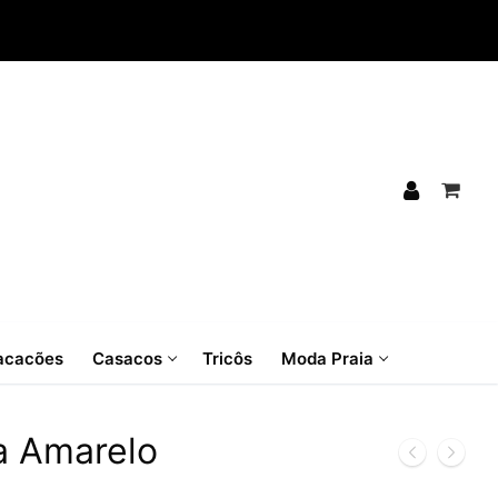
cacões
Casacos
Tricôs
Moda Praia
la Amarelo