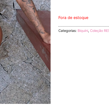
Fora de estoque
Categorias:
Biquíni
,
Coleção R