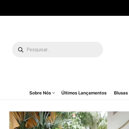
Pular
para
o
conteúdo
Pesquisar
produtos
Sobre Nós
Últimos Lançamentos
Blusas