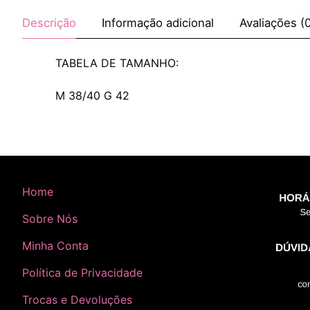
Descrição
Informação adicional
Avaliações (
TABELA DE TAMANHO:
M 38/40 G 42
Home
Sobre Nós
Minha Conta
Política de Privacidade
Trocas e Devoluções