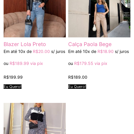
Blazer Lola Preto
Calça Paola Bege
Em até 10x de
Em até 10x de
R$
20.00
s/ juros
R$
18.90
s/ juros
ou
R$
189.99
via pix
ou
R$
179.55
via pix
R$
199.99
R$
189.00
Eu Quero!
Eu Quero!