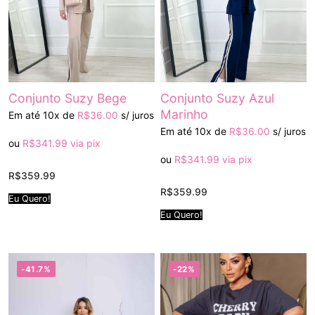
Conjunto Suzy Bege
Conjunto Suzy Azul
Marinho
Em até 10x de
R$
36.00
s/ juros
Em até 10x de
R$
36.00
s/ juros
ou
R$
341.99
via pix
ou
R$
341.99
via pix
R$
359.99
R$
359.99
Eu Quero!
Eu Quero!
-41.7%
-22%