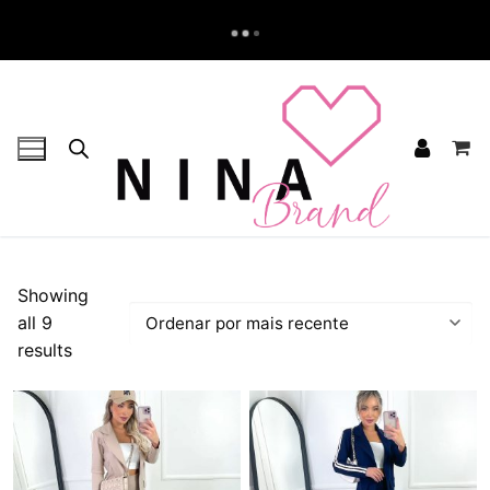
Pular
para
o
conteúdo
Showing
all 9
Classificado
results
por
mais
recente