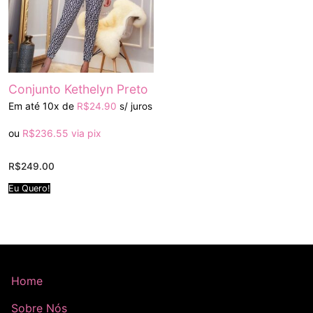
Conjunto Kethelyn Preto
Em até 10x de
R$
24.90
s/ juros
ou
R$
236.55
via pix
R$
249.00
Eu Quero!
Home
Sobre Nós